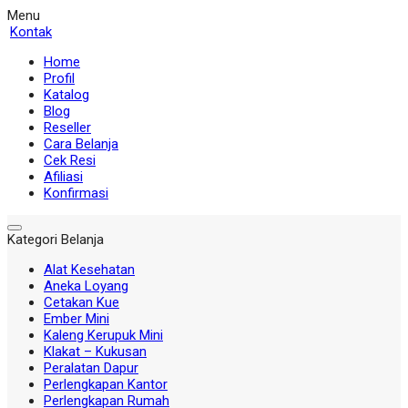
Menu
Kontak
Home
Profil
Katalog
Blog
Reseller
Cara Belanja
Cek Resi
Afiliasi
Konfirmasi
Kategori Belanja
Alat Kesehatan
Aneka Loyang
Cetakan Kue
Ember Mini
Kaleng Kerupuk Mini
Klakat – Kukusan
Peralatan Dapur
Perlengkapan Kantor
Perlengkapan Rumah