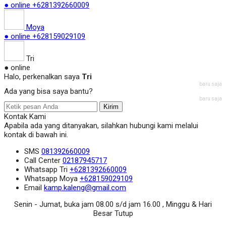
● online
+6281392660009
Moya
● online
+628159029109
Tri
● online
Halo, perkenalkan saya
Tri
baru saja
Ada yang bisa saya bantu?
baru saja
Kirim
Kontak Kami
Apabila ada yang ditanyakan, silahkan hubungi kami melalui
kontak di bawah ini.
SMS
081392660009
Call Center
02187945717
Whatsapp
Tri
+6281392660009
Whatsapp
Moya
+628159029109
Email
kamp.kaleng@gmail.com
Senin - Jumat, buka jam 08.00 s/d jam 16.00 , Minggu & Hari
Besar Tutup