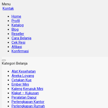
Menu
Kontak
Home
Profil
Katalog
Blog
Reseller
Cara Belanja
Cek Resi
Afiliasi
Konfirmasi
Kategori Belanja
Alat Kesehatan
Aneka Loyang
Cetakan Kue
Ember Mini
Kaleng Kerupuk Mini
Klakat – Kukusan
Peralatan Dapur
Perlengkapan Kantor
Perlengkapan Rumah