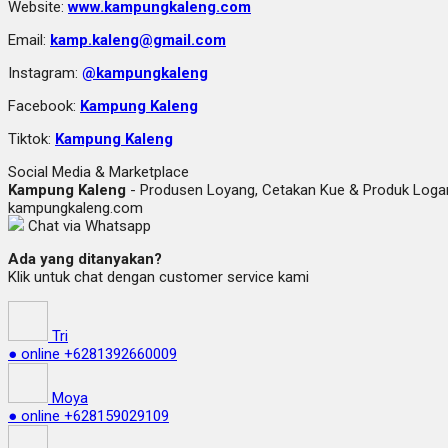
Website:
www.kampungkaleng.com
Email:
kamp.kaleng@gmail.com
Instagram:
@kampungkaleng
Facebook:
Kampung Kaleng
Tiktok:
Kampung Kaleng
Social Media & Marketplace
Kampung Kaleng
- Produsen Loyang, Cetakan Kue & Produk Lo
kampungkaleng.com
Chat via Whatsapp
Ada yang ditanyakan?
Klik untuk chat dengan customer service kami
Tri
● online
+6281392660009
Moya
● online
+628159029109