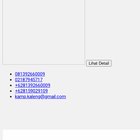
Lihat Detail
081392660009
02187945717
+6281392660009
+628159029109
kamp.kaleng@gmail.com