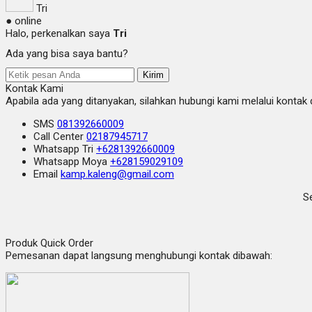
Tri
● online
Halo, perkenalkan saya
Tri
Ada yang bisa saya bantu?
Kirim
Kontak Kami
Apabila ada yang ditanyakan, silahkan hubungi kami melalui kontak d
SMS
081392660009
Call Center
02187945717
Whatsapp
Tri
+6281392660009
Whatsapp
Moya
+628159029109
Email
kamp.kaleng@gmail.com
Se
Produk Quick Order
Pemesanan dapat langsung menghubungi kontak dibawah: