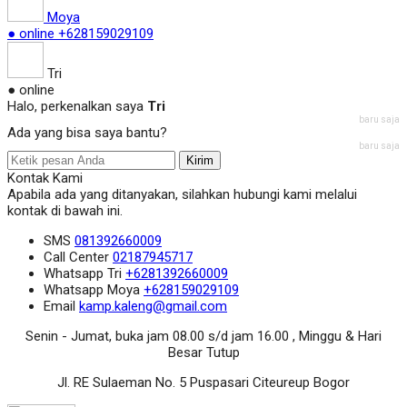
Moya
● online
+628159029109
Tri
● online
Halo, perkenalkan saya
Tri
baru saja
Ada yang bisa saya bantu?
baru saja
Kirim
Kontak Kami
Apabila ada yang ditanyakan, silahkan hubungi kami melalui
kontak di bawah ini.
SMS
081392660009
Call Center
02187945717
Whatsapp
Tri
+6281392660009
Whatsapp
Moya
+628159029109
Email
kamp.kaleng@gmail.com
Senin - Jumat, buka jam 08.00 s/d jam 16.00 , Minggu & Hari
Besar Tutup
Jl. RE Sulaeman No. 5 Puspasari Citeureup Bogor