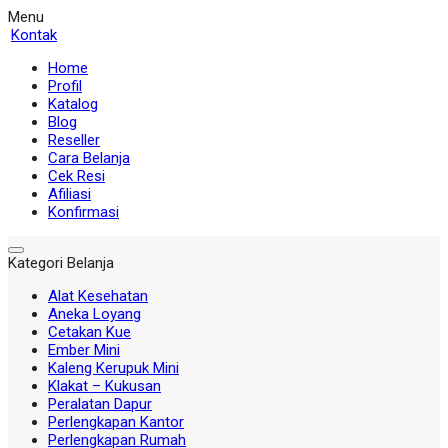
Menu
Kontak
Home
Profil
Katalog
Blog
Reseller
Cara Belanja
Cek Resi
Afiliasi
Konfirmasi
Kategori Belanja
Alat Kesehatan
Aneka Loyang
Cetakan Kue
Ember Mini
Kaleng Kerupuk Mini
Klakat – Kukusan
Peralatan Dapur
Perlengkapan Kantor
Perlengkapan Rumah