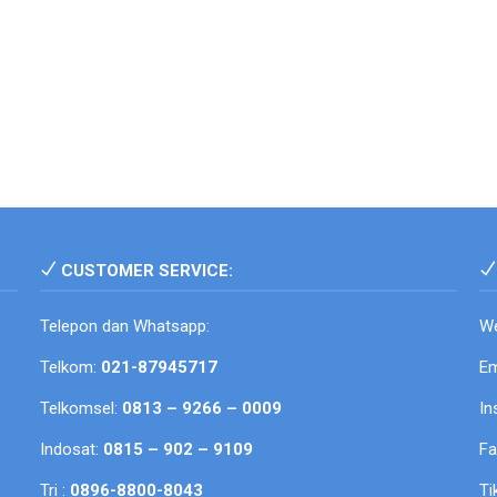
CUSTOMER SERVICE:
Telepon dan Whatsapp:
We
Telkom:
021-87945717
Em
Telkomsel:
0813 – 9266 – 0009
In
Indosat:
0815 – 902 – 9109
F
Tri :
0896-8800-8043
Ti