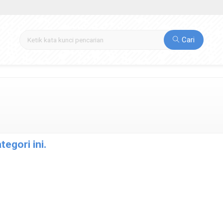
Cari
egori ini.