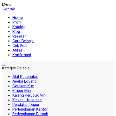
Menu
Kontak
Home
Profil
Katalog
Blog
Reseller
Cara Belanja
Cek Resi
Afiliasi
Konfirmasi
Kategori Belanja
Alat Kesehatan
Aneka Loyang
Cetakan Kue
Ember Mini
Kaleng Kerupuk Mini
Klakat – Kukusan
Peralatan Dapur
Perlengkapan Kantor
Perlengkapan Rumah