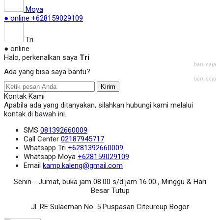
Moya
● online
+628159029109
Tri
● online
Halo, perkenalkan saya
Tri
baru saja
Ada yang bisa saya bantu?
baru saja
Kirim
Kontak Kami
Apabila ada yang ditanyakan, silahkan hubungi kami melalui
kontak di bawah ini.
SMS
081392660009
Call Center
02187945717
Whatsapp
Tri
+6281392660009
Whatsapp
Moya
+628159029109
Email
kamp.kaleng@gmail.com
Senin - Jumat, buka jam 08.00 s/d jam 16.00 , Minggu & Hari
Besar Tutup
Jl. RE Sulaeman No. 5 Puspasari Citeureup Bogor