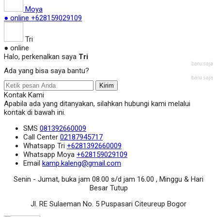
Moya
● online
+628159029109
Tri
● online
Halo, perkenalkan saya
Tri
baru saja
Ada yang bisa saya bantu?
baru saja
Kirim
Kontak Kami
Apabila ada yang ditanyakan, silahkan hubungi kami melalui
kontak di bawah ini.
SMS
081392660009
Call Center
02187945717
Whatsapp
Tri
+6281392660009
Whatsapp
Moya
+628159029109
Email
kamp.kaleng@gmail.com
Senin - Jumat, buka jam 08.00 s/d jam 16.00 , Minggu & Hari
Besar Tutup
Jl. RE Sulaeman No. 5 Puspasari Citeureup Bogor