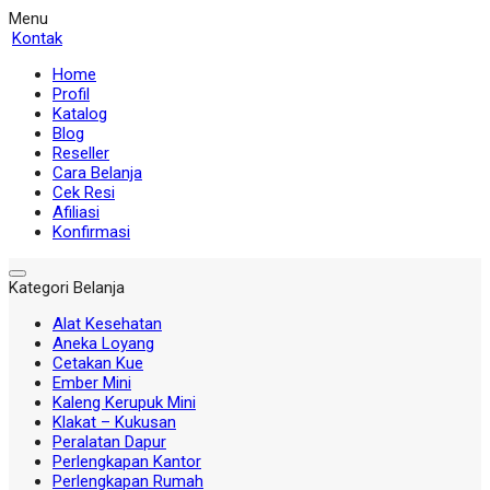
Menu
Kontak
Home
Profil
Katalog
Blog
Reseller
Cara Belanja
Cek Resi
Afiliasi
Konfirmasi
Kategori Belanja
Alat Kesehatan
Aneka Loyang
Cetakan Kue
Ember Mini
Kaleng Kerupuk Mini
Klakat – Kukusan
Peralatan Dapur
Perlengkapan Kantor
Perlengkapan Rumah