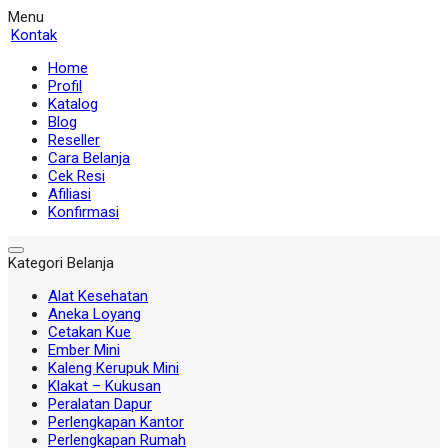
Menu
Kontak
Home
Profil
Katalog
Blog
Reseller
Cara Belanja
Cek Resi
Afiliasi
Konfirmasi
Kategori Belanja
Alat Kesehatan
Aneka Loyang
Cetakan Kue
Ember Mini
Kaleng Kerupuk Mini
Klakat – Kukusan
Peralatan Dapur
Perlengkapan Kantor
Perlengkapan Rumah