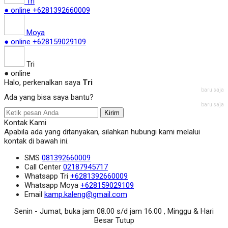
Tri
● online
+6281392660009
Moya
● online
+628159029109
Tri
● online
Halo, perkenalkan saya
Tri
baru saja
Ada yang bisa saya bantu?
baru saja
Kirim
Kontak Kami
Apabila ada yang ditanyakan, silahkan hubungi kami melalui
kontak di bawah ini.
SMS
081392660009
Call Center
02187945717
Whatsapp
Tri
+6281392660009
Whatsapp
Moya
+628159029109
Email
kamp.kaleng@gmail.com
Senin - Jumat, buka jam 08.00 s/d jam 16.00 , Minggu & Hari
Besar Tutup