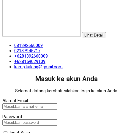
Lihat Detail
081392660009
02187945717
+6281392660009
+628159029109
kamp.kaleng@gmail.com
Masuk ke akun Anda
Selamat datang kembali, silahkan login ke akun Anda.
Alamat Email
Password
Ingat Saya