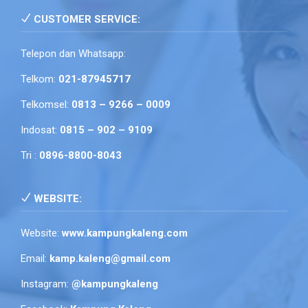
CUSTOMER SERVICE:
Telepon dan Whatsapp:
Telkom:
021-87945717
Telkomsel:
0813 – 9266 – 0009
Indosat:
0815 – 902 – 9109
Tri :
0896-8800-8043
WEBSITE:
Website:
www.kampungkaleng.com
Email:
kamp.kaleng@gmail.com
Instagram:
@kampungkaleng