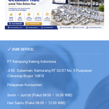
OUR OFFICE:
PT Kampung Kaleng Indonesia
Jl RE. Sulaeman. Kamurang RT 02/07 No. 5 Puspasari
Citeureup Bogor 16810
Pelayanan Konsumen:
Senin – Jum’at (Pukul 08.00 – 16.00 WIB)
Hari Sabtu (Pukul 08.00 – 12.00 WIB)