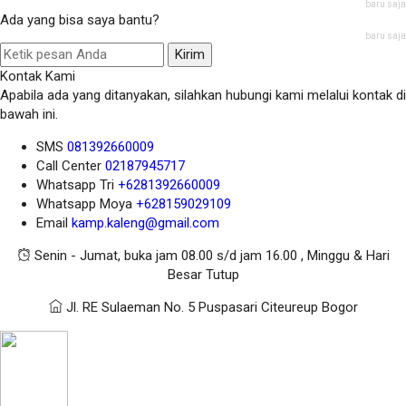
baru saja
Ada yang bisa saya bantu?
baru saja
Kirim
Kontak Kami
Apabila ada yang ditanyakan, silahkan hubungi kami melalui kontak di
bawah ini.
SMS
081392660009
Call Center
02187945717
Whatsapp
Tri
+6281392660009
Whatsapp
Moya
+628159029109
Email
kamp.kaleng@gmail.com
Senin - Jumat, buka jam 08.00 s/d jam 16.00 , Minggu & Hari
Besar Tutup
Jl. RE Sulaeman No. 5 Puspasari Citeureup Bogor