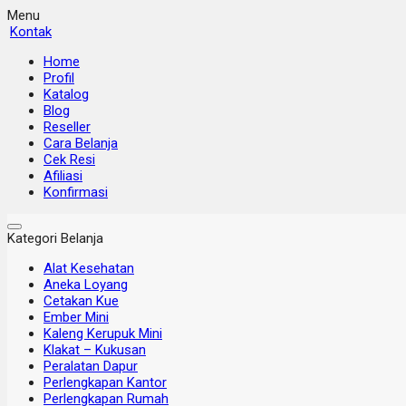
Menu
Kontak
Home
Profil
Katalog
Blog
Reseller
Cara Belanja
Cek Resi
Afiliasi
Konfirmasi
Kategori Belanja
Alat Kesehatan
Aneka Loyang
Cetakan Kue
Ember Mini
Kaleng Kerupuk Mini
Klakat – Kukusan
Peralatan Dapur
Perlengkapan Kantor
Perlengkapan Rumah