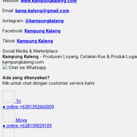
Website:
www.kampungkaleng.com
Email:
kamp.kaleng@gmail.com
Instagram:
@kampungkaleng
Facebook:
Kampung Kaleng
Tiktok:
Kampung Kaleng
Social Media & Marketplace
Kampung Kaleng
- Produsen Loyang, Cetakan Kue & Produk Lo
kampungkaleng.com
Chat via Whatsapp
Ada yang ditanyakan?
Klik untuk chat dengan customer service kami
Tri
● online
+6281392660009
Moya
● online
+628159029109