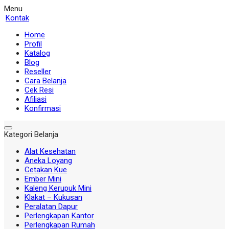
Menu
Kontak
Home
Profil
Katalog
Blog
Reseller
Cara Belanja
Cek Resi
Afiliasi
Konfirmasi
Kategori Belanja
Alat Kesehatan
Aneka Loyang
Cetakan Kue
Ember Mini
Kaleng Kerupuk Mini
Klakat – Kukusan
Peralatan Dapur
Perlengkapan Kantor
Perlengkapan Rumah