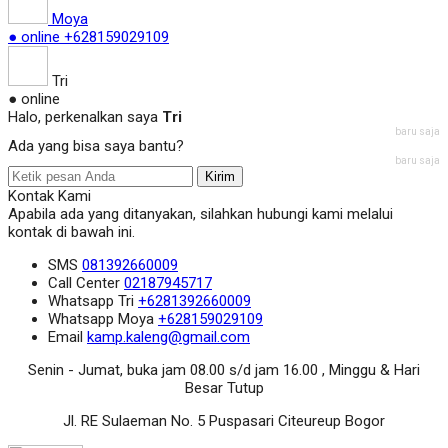
Moya
● online
+628159029109
Tri
● online
Halo, perkenalkan saya
Tri
baru saja
Ada yang bisa saya bantu?
baru saja
Kirim
Kontak Kami
Apabila ada yang ditanyakan, silahkan hubungi kami melalui
kontak di bawah ini.
SMS
081392660009
Call Center
02187945717
Whatsapp
Tri
+6281392660009
Whatsapp
Moya
+628159029109
Email
kamp.kaleng@gmail.com
Senin - Jumat, buka jam 08.00 s/d jam 16.00 , Minggu & Hari
Besar Tutup
Jl. RE Sulaeman No. 5 Puspasari Citeureup Bogor