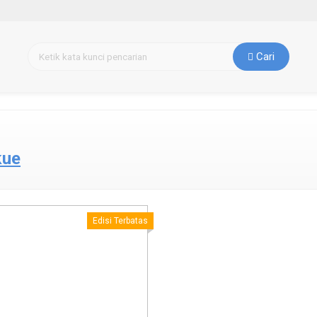
Cari
kue
Edisi Terbatas