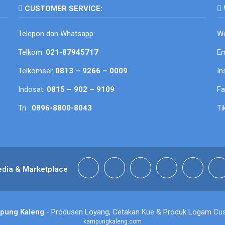
CUSTOMER SERVICE:
Telepon dan Whatsapp:
We
Telkom:
021-87945717
Em
Telkomsel:
0813 – 9266 – 0009
In
Indosat:
0815 – 902 – 9109
F
Tri :
0896-8800-8043
Ti
edia & Marketplace
pung Kaleng
- Produsen Loyang, Cetakan Kue & Produk Logam Cu
kampungkaleng.com