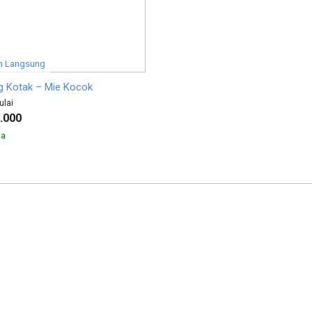
 Langsung
 Kotak – Mie Kocok
ulai
.000
ia