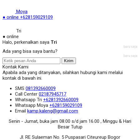
Moya
● online
+628159029109
Tri
● online
Halo, perkenalkan saya
Tri
baru saja
Ada yang bisa saya bantu?
baru saja
Kirim
Kontak Kami
Apabila ada yang ditanyakan, silahkan hubungi kami melalui
kontak di bawah ini.
SMS
081392660009
Call Center
02187945717
Whatsapp
Tri
+6281392660009
Whatsapp
Moya
+628159029109
Email
kamp.kaleng@gmail.com
Senin - Jumat, buka jam 08.00 s/d jam 16.00 , Minggu & Hari
Besar Tutup
Jl. RE Sulaeman No. 5 Puspasari Citeureup Bogor