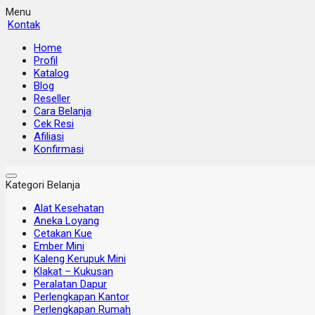
Menu
Kontak
Home
Profil
Katalog
Blog
Reseller
Cara Belanja
Cek Resi
Afiliasi
Konfirmasi
Kategori Belanja
Alat Kesehatan
Aneka Loyang
Cetakan Kue
Ember Mini
Kaleng Kerupuk Mini
Klakat – Kukusan
Peralatan Dapur
Perlengkapan Kantor
Perlengkapan Rumah