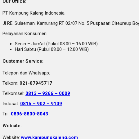
Our Office:
PT Kampung Kaleng Indonesia
Jl RE. Sulaeman. Kamurang RT 02/07 No. 5 Puspasari Citeureup B
Pelayanan Konsumen:
Senin – Jum’at (Pukul 08.00 – 16.00 WIB)
Hari Sabtu (Pukul 08.00 – 12.00 WIB)
Customer Service:
Telepon dan Whatsapp:
Telkom:
021-87945717
Telkomsel:
0813 – 9266 – 0009
Indosat:
0815 – 902 – 9109
Tri :
0896-8800-8043
Website:
Website:
www.kampungkaleng.com