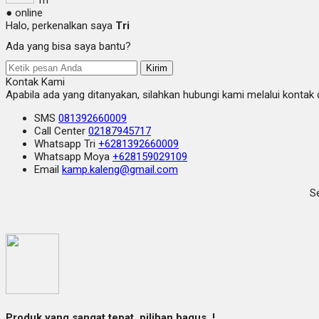
● online
Halo, perkenalkan saya
Tri
Ada yang bisa saya bantu?
Kirim
Kontak Kami
Apabila ada yang ditanyakan, silahkan hubungi kami melalui kontak d
SMS
081392660009
Call Center
02187945717
Whatsapp
Tri
+6281392660009
Whatsapp
Moya
+628159029109
Email
kamp.kaleng@gmail.com
Se
Produk yang sangat tepat, pilihan bagus..!