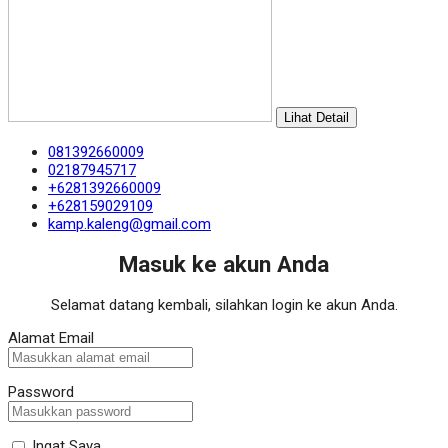
Lihat Detail
081392660009
02187945717
+6281392660009
+628159029109
kamp.kaleng@gmail.com
Masuk ke akun Anda
Selamat datang kembali, silahkan login ke akun Anda.
Alamat Email
Password
Ingat Saya