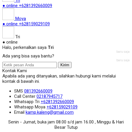
Tri
● online
+6281392660009
Moya
● online
+628159029109
Tri
● online
Halo, perkenalkan saya
Tri
baru saja
Ada yang bisa saya bantu?
baru saja
Kirim
Kontak Kami
Apabila ada yang ditanyakan, silahkan hubungi kami melalui
kontak di bawah ini.
SMS
081392660009
Call Center
02187945717
Whatsapp
Tri
+6281392660009
Whatsapp
Moya
+628159029109
Email
kamp.kaleng@gmail.com
Senin - Jumat, buka jam 08.00 s/d jam 16.00 , Minggu & Hari
Besar Tutup