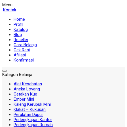
Menu
Kontak
Home
Profil
Katalog
Blog
Reseller
Cara Belanja
Cek Resi
Afiliasi
Konfirmasi
Kategori Belanja
Alat Kesehatan
Aneka Loyang
Cetakan Kue
Ember Mini
Kaleng Kerupuk Mini
Klakat – Kukusan
Peralatan Dapur
Perlengkapan Kantor
Perlengkapan Rumah