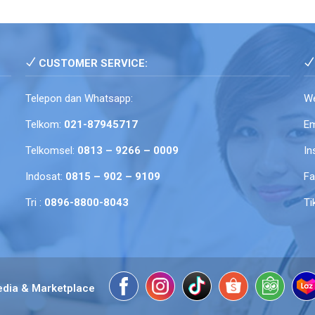
CUSTOMER SERVICE:
Telepon dan Whatsapp:
We
Telkom:
021-87945717
Em
Telkomsel:
0813 – 9266 – 0009
In
Indosat:
0815 – 902 – 9109
F
Tri :
0896-8800-8043
Ti
edia & Marketplace