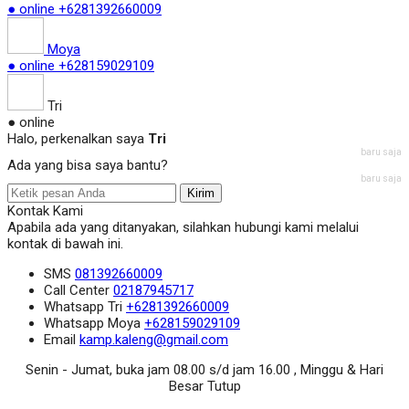
● online
+6281392660009
Moya
● online
+628159029109
Tri
● online
Halo, perkenalkan saya
Tri
baru saja
Ada yang bisa saya bantu?
baru saja
Kirim
Kontak Kami
Apabila ada yang ditanyakan, silahkan hubungi kami melalui
kontak di bawah ini.
SMS
081392660009
Call Center
02187945717
Whatsapp
Tri
+6281392660009
Whatsapp
Moya
+628159029109
Email
kamp.kaleng@gmail.com
Senin - Jumat, buka jam 08.00 s/d jam 16.00 , Minggu & Hari
Besar Tutup