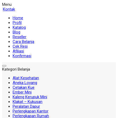
Menu
Kontak
Home
Profil
Katalog
Blog
Reseller
Cara Belanja
Cek Resi
Afiliasi
Konfirmasi
Kategori Belanja
Alat Kesehatan
Aneka Loyang
Cetakan Kue
Ember Mini
Kaleng Kerupuk Mini
Klakat – Kukusan
Peralatan Dapur
Perlengkapan Kantor
Perlengkapan Rumah