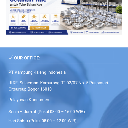
OUR OFFICE:
PT Kampung Kaleng Indonesia
Jl RE. Sulaeman. Kamurang RT 02/07 No. 5 Puspasari
Citeureup Bogor 16810
Pelayanan Konsumen:
Senin – Jum’at (Pukul 08.00 – 16.00 WIB)
Hari Sabtu (Pukul 08.00 – 12.00 WIB)