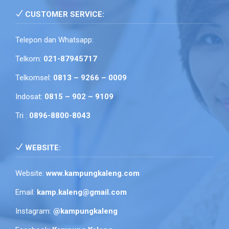
CUSTOMER SERVICE:
Telepon dan Whatsapp:
Telkom:
021-87945717
Telkomsel:
0813 – 9266 – 0009
Indosat:
0815 – 902 – 9109
Tri :
0896-8800-8043
WEBSITE:
Website:
www.kampungkaleng.com
Email:
kamp.kaleng@gmail.com
Instagram:
@kampungkaleng