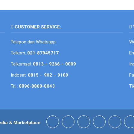
CUSTOMER SERVICE:
Telepon dan Whatsapp:
We
Telkom:
021-87945717
Em
Telkomsel:
0813 – 9266 – 0009
In
Indosat:
0815 – 902 – 9109
F
Tri :
0896-8800-8043
Ti
edia & Marketplace