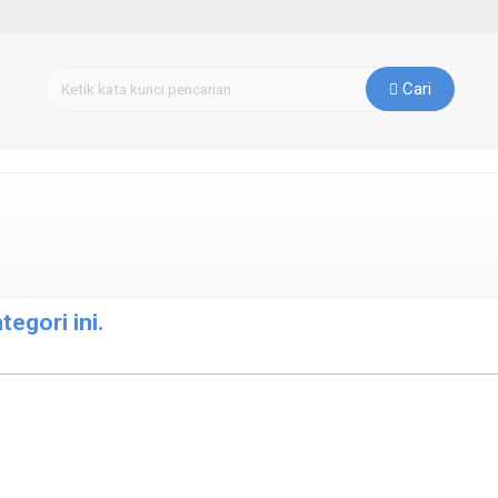
Cari
egori ini.