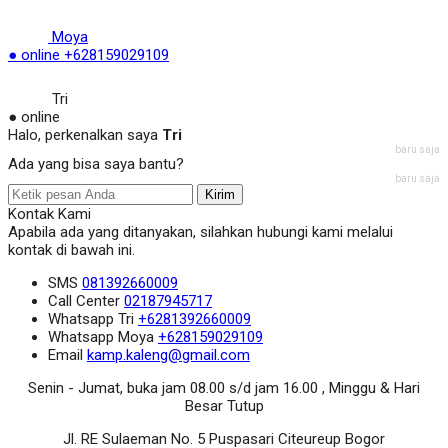
Moya
● online
+628159029109
Tri
● online
Halo, perkenalkan saya
Tri
baru saja
Ada yang bisa saya bantu?
baru saja
Kirim
Kontak Kami
Apabila ada yang ditanyakan, silahkan hubungi kami melalui
kontak di bawah ini.
SMS
081392660009
Call Center
02187945717
Whatsapp
Tri
+6281392660009
Whatsapp
Moya
+628159029109
Email
kamp.kaleng@gmail.com
Senin - Jumat, buka jam 08.00 s/d jam 16.00 , Minggu & Hari
Besar Tutup
Jl. RE Sulaeman No. 5 Puspasari Citeureup Bogor