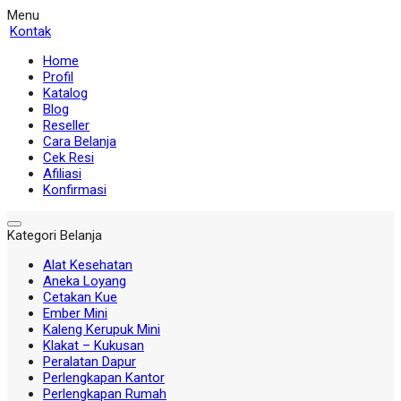
Menu
Kontak
Home
Profil
Katalog
Blog
Reseller
Cara Belanja
Cek Resi
Afiliasi
Konfirmasi
Kategori Belanja
Alat Kesehatan
Aneka Loyang
Cetakan Kue
Ember Mini
Kaleng Kerupuk Mini
Klakat – Kukusan
Peralatan Dapur
Perlengkapan Kantor
Perlengkapan Rumah