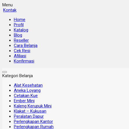
Menu
Kontak
Home
Profil
Katalog
Blog
Reseller
Cara Belanja
Cek Resi
Afiliasi
Konfirmasi
Kategori Belanja
Alat Kesehatan
Aneka Loyang
Cetakan Kue
Ember Mini
Kaleng Kerupuk Mini
Klakat – Kukusan
Peralatan Dapur
Perlengkapan Kantor
Perlengkapan Rumah