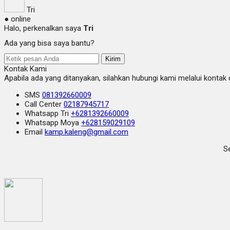
Tri
● online
Halo, perkenalkan saya
Tri
Ada yang bisa saya bantu?
Kirim
Kontak Kami
Apabila ada yang ditanyakan, silahkan hubungi kami melalui kontak d
SMS
081392660009
Call Center
02187945717
Whatsapp
Tri
+6281392660009
Whatsapp
Moya
+628159029109
Email
kamp.kaleng@gmail.com
Se