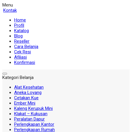
Menu
Kontak
Home
Profil
Katalog
Blog
Reseller
Cara Belanja
Cek Resi
Afiliasi
Konfirmasi
Kategori Belanja
Alat Kesehatan
Aneka Loyang
Cetakan Kue
Ember Mini
Kaleng Kerupuk Mini
Klakat – Kukusan
Peralatan Dapur
Perlengkapan Kantor
Perlengkapan Rumah