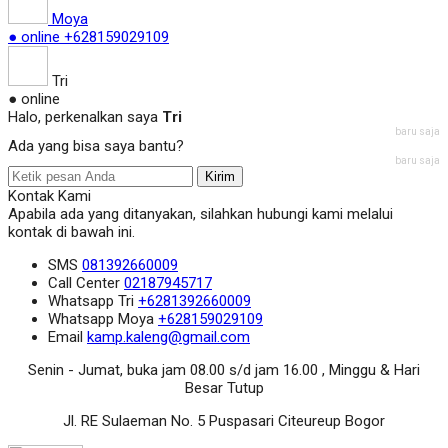
Moya
● online
+628159029109
Tri
● online
Halo, perkenalkan saya
Tri
baru saja
Ada yang bisa saya bantu?
baru saja
Kirim
Kontak Kami
Apabila ada yang ditanyakan, silahkan hubungi kami melalui
kontak di bawah ini.
SMS
081392660009
Call Center
02187945717
Whatsapp
Tri
+6281392660009
Whatsapp
Moya
+628159029109
Email
kamp.kaleng@gmail.com
Senin - Jumat, buka jam 08.00 s/d jam 16.00 , Minggu & Hari
Besar Tutup
Jl. RE Sulaeman No. 5 Puspasari Citeureup Bogor