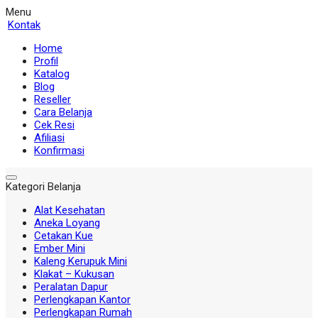
Menu
Kontak
Home
Profil
Katalog
Blog
Reseller
Cara Belanja
Cek Resi
Afiliasi
Konfirmasi
Kategori Belanja
Alat Kesehatan
Aneka Loyang
Cetakan Kue
Ember Mini
Kaleng Kerupuk Mini
Klakat – Kukusan
Peralatan Dapur
Perlengkapan Kantor
Perlengkapan Rumah