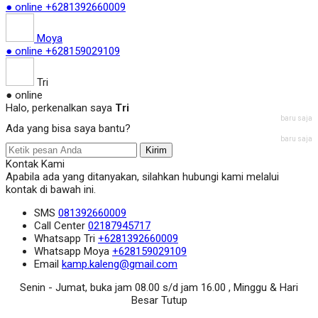
● online
+6281392660009
Moya
● online
+628159029109
Tri
● online
Halo, perkenalkan saya
Tri
baru saja
Ada yang bisa saya bantu?
baru saja
Kirim
Kontak Kami
Apabila ada yang ditanyakan, silahkan hubungi kami melalui
kontak di bawah ini.
SMS
081392660009
Call Center
02187945717
Whatsapp
Tri
+6281392660009
Whatsapp
Moya
+628159029109
Email
kamp.kaleng@gmail.com
Senin - Jumat, buka jam 08.00 s/d jam 16.00 , Minggu & Hari
Besar Tutup