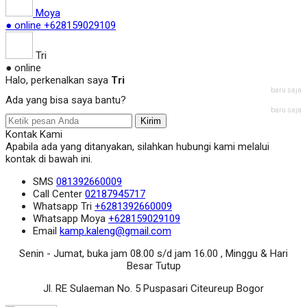
Moya
● online
+628159029109
Tri
● online
Halo, perkenalkan saya
Tri
baru saja
Ada yang bisa saya bantu?
baru saja
Kirim
Kontak Kami
Apabila ada yang ditanyakan, silahkan hubungi kami melalui
kontak di bawah ini.
SMS
081392660009
Call Center
02187945717
Whatsapp
Tri
+6281392660009
Whatsapp
Moya
+628159029109
Email
kamp.kaleng@gmail.com
Senin - Jumat, buka jam 08.00 s/d jam 16.00 , Minggu & Hari
Besar Tutup
Jl. RE Sulaeman No. 5 Puspasari Citeureup Bogor