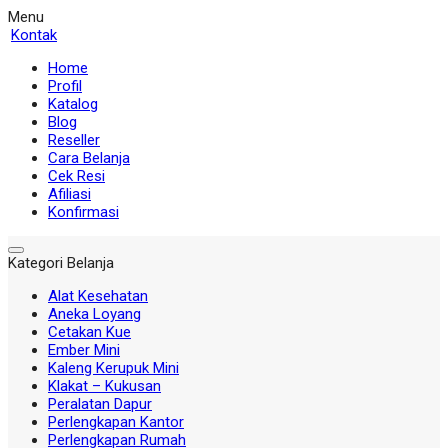
Menu
Kontak
Home
Profil
Katalog
Blog
Reseller
Cara Belanja
Cek Resi
Afiliasi
Konfirmasi
Kategori Belanja
Alat Kesehatan
Aneka Loyang
Cetakan Kue
Ember Mini
Kaleng Kerupuk Mini
Klakat – Kukusan
Peralatan Dapur
Perlengkapan Kantor
Perlengkapan Rumah