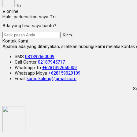
Tri
● online
Halo, perkenalkan saya
Tri
Ada yang bisa saya bantu?
Kirim
Kontak Kami
Apabila ada yang ditanyakan, silahkan hubungi kami melalui kontak d
SMS
081392660009
Call Center
02187945717
Whatsapp
Tri
+6281392660009
Whatsapp
Moya
+628159029109
Email
kamp.kaleng@gmail.com
Se