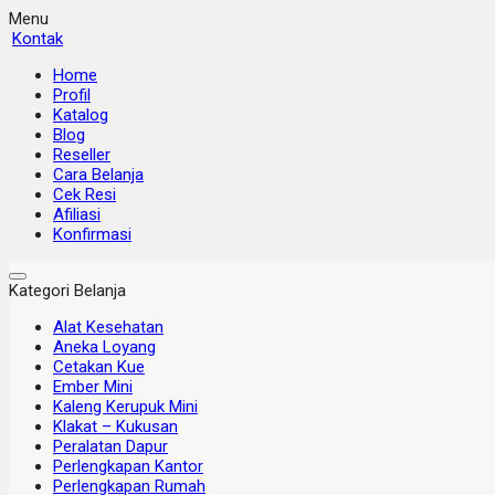
Menu
Kontak
Home
Profil
Katalog
Blog
Reseller
Cara Belanja
Cek Resi
Afiliasi
Konfirmasi
Kategori Belanja
Alat Kesehatan
Aneka Loyang
Cetakan Kue
Ember Mini
Kaleng Kerupuk Mini
Klakat – Kukusan
Peralatan Dapur
Perlengkapan Kantor
Perlengkapan Rumah