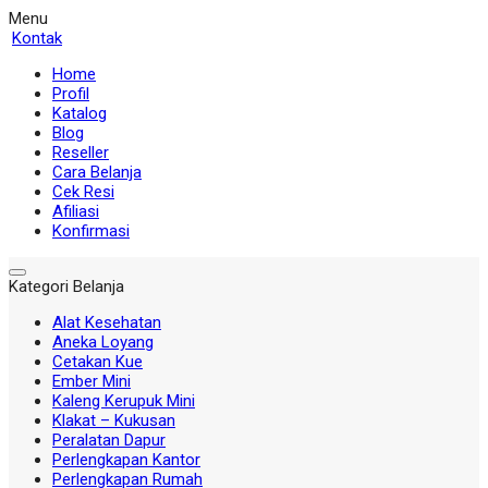
Menu
Kontak
Home
Profil
Katalog
Blog
Reseller
Cara Belanja
Cek Resi
Afiliasi
Konfirmasi
Kategori Belanja
Alat Kesehatan
Aneka Loyang
Cetakan Kue
Ember Mini
Kaleng Kerupuk Mini
Klakat – Kukusan
Peralatan Dapur
Perlengkapan Kantor
Perlengkapan Rumah