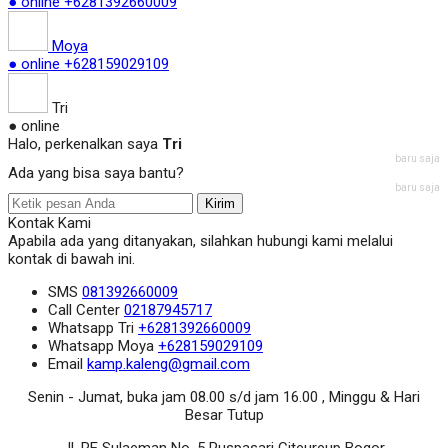
● online
+6281392660009
Moya
● online
+628159029109
Tri
● online
Halo, perkenalkan saya
Tri
baru saja
Ada yang bisa saya bantu?
baru saja
Kirim
Kontak Kami
Apabila ada yang ditanyakan, silahkan hubungi kami melalui
kontak di bawah ini.
SMS
081392660009
Call Center
02187945717
Whatsapp
Tri
+6281392660009
Whatsapp
Moya
+628159029109
Email
kamp.kaleng@gmail.com
Senin - Jumat, buka jam 08.00 s/d jam 16.00 , Minggu & Hari
Besar Tutup
Jl. RE Sulaeman No. 5 Puspasari Citeureup Bogor