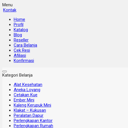
Menu
Kontak
Home
Profil
Katalog
Blog
Reseller
Cara Belanja
Cek Resi
Afiliasi
Konfirmasi
Kategori Belanja
Alat Kesehatan
Aneka Loyang
Cetakan Kue
Ember Mini
Kaleng Kerupuk Mini
Klakat – Kukusan
Peralatan Dapur
Perlengkapan Kantor
Perlengkapan Rumah