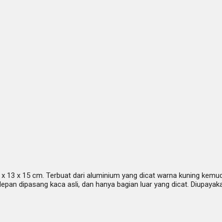
x 13 x 15 cm. Terbuat dari aluminium yang dicat warna kuning kemudi
 depan dipasang kaca asli, dan hanya bagian luar yang dicat. Diupay