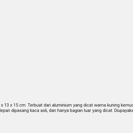
x 13 x 15 cm. Terbuat dari aluminium yang dicat warna kuning kemudi
 depan dipasang kaca asli, dan hanya bagian luar yang dicat. Diupay