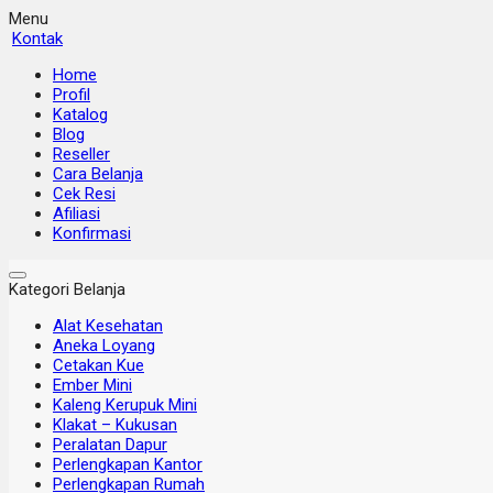
Menu
Kontak
Home
Profil
Katalog
Blog
Reseller
Cara Belanja
Cek Resi
Afiliasi
Konfirmasi
Kategori Belanja
Alat Kesehatan
Aneka Loyang
Cetakan Kue
Ember Mini
Kaleng Kerupuk Mini
Klakat – Kukusan
Peralatan Dapur
Perlengkapan Kantor
Perlengkapan Rumah