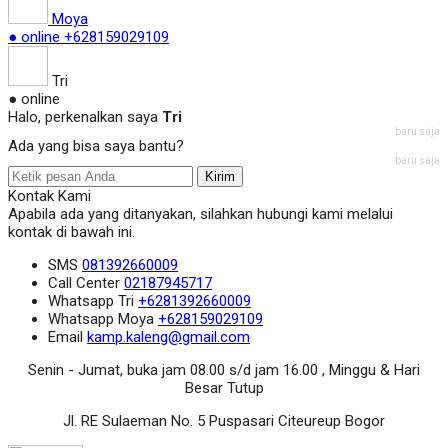
Moya
● online
+628159029109
Tri
● online
Halo, perkenalkan saya
Tri
baru saja
Ada yang bisa saya bantu?
baru saja
Kirim
Kontak Kami
Apabila ada yang ditanyakan, silahkan hubungi kami melalui
kontak di bawah ini.
SMS
081392660009
Call Center
02187945717
Whatsapp
Tri
+6281392660009
Whatsapp
Moya
+628159029109
Email
kamp.kaleng@gmail.com
Senin - Jumat, buka jam 08.00 s/d jam 16.00 , Minggu & Hari
Besar Tutup
Jl. RE Sulaeman No. 5 Puspasari Citeureup Bogor