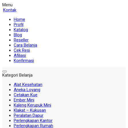
Menu
Kontak
Home
Profil
Katalog
Blog
Reseller
Cara Belanja
Cek Resi
Afiliasi
Konfirmasi
Kategori Belanja
Alat Kesehatan
Aneka Loyang
Cetakan Kue
Ember Mini
Kaleng Kerupuk Mini
Klakat – Kukusan
Peralatan Dapur
Perlengkapan Kantor
Perlengkapan Rumah