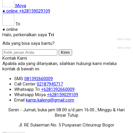
Moya
● online
+628159029109
Tri
● online
Halo, perkenalkan saya
Tri
baru saja
Ada yang bisa saya bantu?
baru saja
Kirim
Kontak Kami
Apabila ada yang ditanyakan, silahkan hubungi kami melalui
kontak di bawah ini.
SMS
081392660009
Call Center
02187945717
Whatsapp
Tri
+6281392660009
Whatsapp
Moya
+628159029109
Email
kamp.kaleng@gmail.com
Senin - Jumat, buka jam 08.00 s/d jam 16.00 , Minggu & Hari
Besar Tutup
Jl. RE Sulaeman No. 5 Puspasari Citeureup Bogor