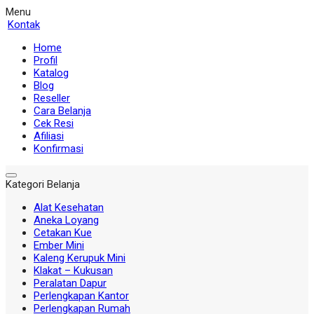
Menu
Kontak
Home
Profil
Katalog
Blog
Reseller
Cara Belanja
Cek Resi
Afiliasi
Konfirmasi
Kategori Belanja
Alat Kesehatan
Aneka Loyang
Cetakan Kue
Ember Mini
Kaleng Kerupuk Mini
Klakat – Kukusan
Peralatan Dapur
Perlengkapan Kantor
Perlengkapan Rumah