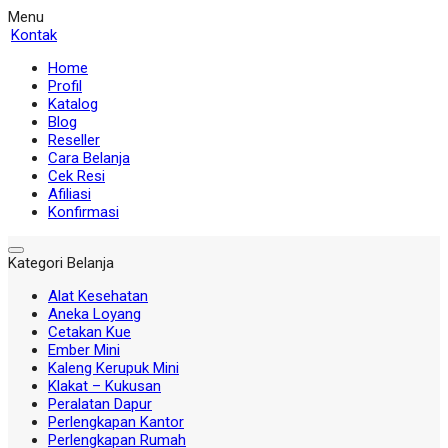
Menu
Kontak
Home
Profil
Katalog
Blog
Reseller
Cara Belanja
Cek Resi
Afiliasi
Konfirmasi
Kategori Belanja
Alat Kesehatan
Aneka Loyang
Cetakan Kue
Ember Mini
Kaleng Kerupuk Mini
Klakat – Kukusan
Peralatan Dapur
Perlengkapan Kantor
Perlengkapan Rumah