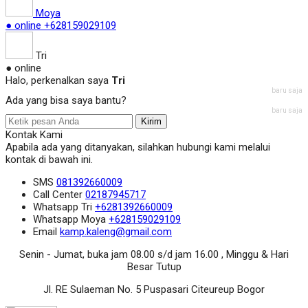
Moya
● online
+628159029109
Tri
● online
Halo, perkenalkan saya
Tri
baru saja
Ada yang bisa saya bantu?
baru saja
Kirim
Kontak Kami
Apabila ada yang ditanyakan, silahkan hubungi kami melalui
kontak di bawah ini.
SMS
081392660009
Call Center
02187945717
Whatsapp
Tri
+6281392660009
Whatsapp
Moya
+628159029109
Email
kamp.kaleng@gmail.com
Senin - Jumat, buka jam 08.00 s/d jam 16.00 , Minggu & Hari
Besar Tutup
Jl. RE Sulaeman No. 5 Puspasari Citeureup Bogor