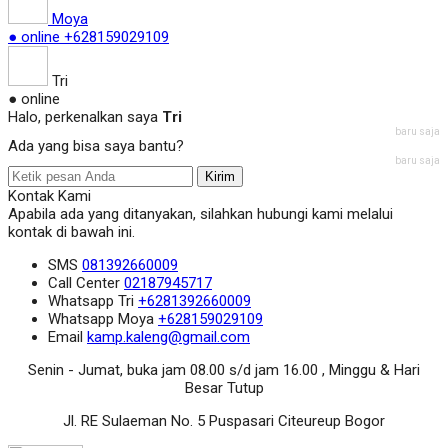
Moya
● online
+628159029109
Tri
● online
Halo, perkenalkan saya
Tri
baru saja
Ada yang bisa saya bantu?
baru saja
Kirim
Kontak Kami
Apabila ada yang ditanyakan, silahkan hubungi kami melalui
kontak di bawah ini.
SMS
081392660009
Call Center
02187945717
Whatsapp
Tri
+6281392660009
Whatsapp
Moya
+628159029109
Email
kamp.kaleng@gmail.com
Senin - Jumat, buka jam 08.00 s/d jam 16.00 , Minggu & Hari
Besar Tutup
Jl. RE Sulaeman No. 5 Puspasari Citeureup Bogor