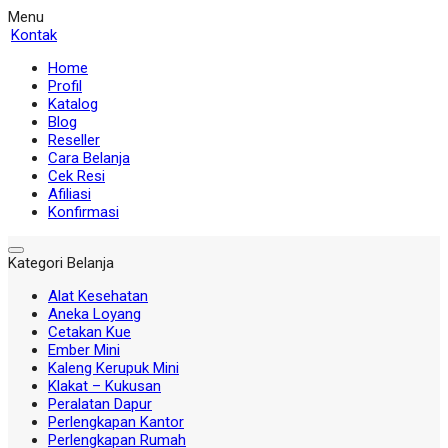
Menu
Kontak
Home
Profil
Katalog
Blog
Reseller
Cara Belanja
Cek Resi
Afiliasi
Konfirmasi
Kategori Belanja
Alat Kesehatan
Aneka Loyang
Cetakan Kue
Ember Mini
Kaleng Kerupuk Mini
Klakat – Kukusan
Peralatan Dapur
Perlengkapan Kantor
Perlengkapan Rumah