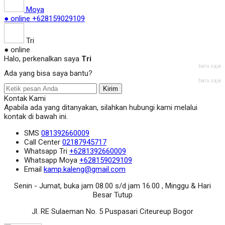
Moya
● online
+628159029109
Tri
● online
Halo, perkenalkan saya
Tri
baru saja
Ada yang bisa saya bantu?
baru saja
Kirim
Kontak Kami
Apabila ada yang ditanyakan, silahkan hubungi kami melalui
kontak di bawah ini.
SMS
081392660009
Call Center
02187945717
Whatsapp
Tri
+6281392660009
Whatsapp
Moya
+628159029109
Email
kamp.kaleng@gmail.com
Senin - Jumat, buka jam 08.00 s/d jam 16.00 , Minggu & Hari
Besar Tutup
Jl. RE Sulaeman No. 5 Puspasari Citeureup Bogor