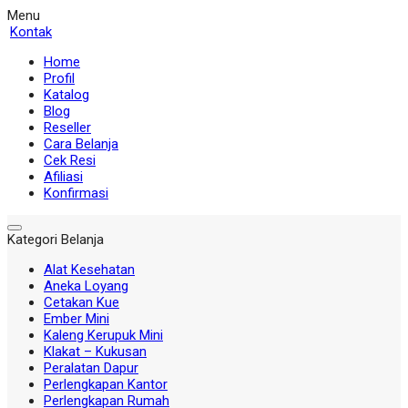
Menu
Kontak
Home
Profil
Katalog
Blog
Reseller
Cara Belanja
Cek Resi
Afiliasi
Konfirmasi
Kategori Belanja
Alat Kesehatan
Aneka Loyang
Cetakan Kue
Ember Mini
Kaleng Kerupuk Mini
Klakat – Kukusan
Peralatan Dapur
Perlengkapan Kantor
Perlengkapan Rumah