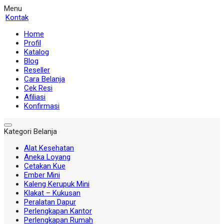
Menu
Kontak
Home
Profil
Katalog
Blog
Reseller
Cara Belanja
Cek Resi
Afiliasi
Konfirmasi
Kategori Belanja
Alat Kesehatan
Aneka Loyang
Cetakan Kue
Ember Mini
Kaleng Kerupuk Mini
Klakat – Kukusan
Peralatan Dapur
Perlengkapan Kantor
Perlengkapan Rumah