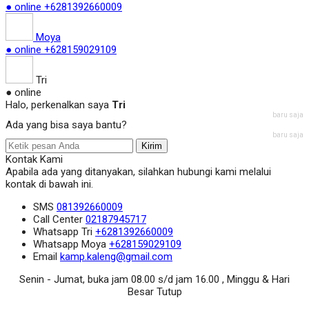
● online
+6281392660009
Moya
● online
+628159029109
Tri
● online
Halo, perkenalkan saya
Tri
baru saja
Ada yang bisa saya bantu?
baru saja
Kirim
Kontak Kami
Apabila ada yang ditanyakan, silahkan hubungi kami melalui
kontak di bawah ini.
SMS
081392660009
Call Center
02187945717
Whatsapp
Tri
+6281392660009
Whatsapp
Moya
+628159029109
Email
kamp.kaleng@gmail.com
Senin - Jumat, buka jam 08.00 s/d jam 16.00 , Minggu & Hari
Besar Tutup