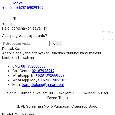
Moya
● online
+628159029109
Tri
● online
Halo, perkenalkan saya
Tri
baru saja
Ada yang bisa saya bantu?
baru saja
Kirim
Kontak Kami
Apabila ada yang ditanyakan, silahkan hubungi kami melalui
kontak di bawah ini.
SMS
081392660009
Call Center
02187945717
Whatsapp
Tri
+6281392660009
Whatsapp
Moya
+628159029109
Email
kamp.kaleng@gmail.com
Senin - Jumat, buka jam 08.00 s/d jam 16.00 , Minggu & Hari
Besar Tutup
Jl. RE Sulaeman No. 5 Puspasari Citeureup Bogor
Produk Quick Order