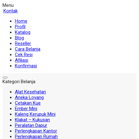
Menu
Kontak
Home
Profil
Katalog
Blog
Reseller
Cara Belanja
Cek Resi
Afiliasi
Konfirmasi
Kategori Belanja
Alat Kesehatan
Aneka Loyang
Cetakan Kue
Ember Mini
Kaleng Kerupuk Mini
Klakat – Kukusan
Peralatan Dapur
Perlengkapan Kantor
Perlengkapan Rumah