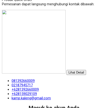
Pemesanan dapat langsung menghubungi kontak dibawah:
Lihat Detail
081392660009
02187945717
+6281392660009
+628159029109
kamp.kaleng@gmail.com
Masuk ke akun Anda