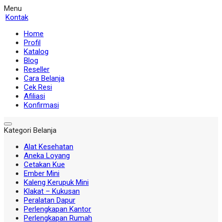
Menu
Kontak
Home
Profil
Katalog
Blog
Reseller
Cara Belanja
Cek Resi
Afiliasi
Konfirmasi
Kategori Belanja
Alat Kesehatan
Aneka Loyang
Cetakan Kue
Ember Mini
Kaleng Kerupuk Mini
Klakat – Kukusan
Peralatan Dapur
Perlengkapan Kantor
Perlengkapan Rumah