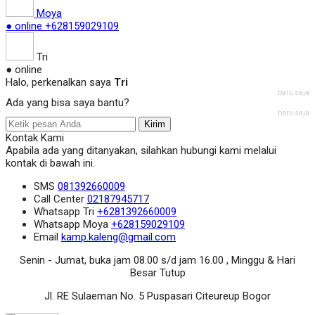
Moya
● online
+628159029109
Tri
● online
Halo, perkenalkan saya
Tri
baru saja
Ada yang bisa saya bantu?
baru saja
Kirim
Kontak Kami
Apabila ada yang ditanyakan, silahkan hubungi kami melalui
kontak di bawah ini.
SMS
081392660009
Call Center
02187945717
Whatsapp
Tri
+6281392660009
Whatsapp
Moya
+628159029109
Email
kamp.kaleng@gmail.com
Senin - Jumat, buka jam 08.00 s/d jam 16.00 , Minggu & Hari
Besar Tutup
Jl. RE Sulaeman No. 5 Puspasari Citeureup Bogor