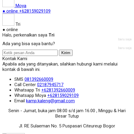
Moya
● online
+628159029109
Tri
● online
Halo, perkenalkan saya
Tri
baru saja
Ada yang bisa saya bantu?
baru saja
Kirim
Kontak Kami
Apabila ada yang ditanyakan, silahkan hubungi kami melalui
kontak di bawah ini.
SMS
081392660009
Call Center
02187945717
Whatsapp
Tri
+6281392660009
Whatsapp
Moya
+628159029109
Email
kamp.kaleng@gmail.com
Senin - Jumat, buka jam 08.00 s/d jam 16.00 , Minggu & Hari
Besar Tutup
Jl. RE Sulaeman No. 5 Puspasari Citeureup Bogor