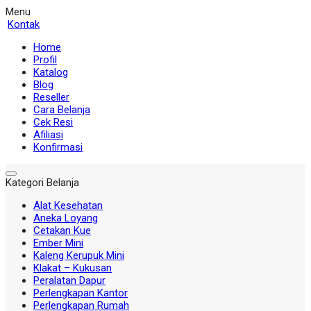
Menu
Kontak
Home
Profil
Katalog
Blog
Reseller
Cara Belanja
Cek Resi
Afiliasi
Konfirmasi
Kategori Belanja
Alat Kesehatan
Aneka Loyang
Cetakan Kue
Ember Mini
Kaleng Kerupuk Mini
Klakat – Kukusan
Peralatan Dapur
Perlengkapan Kantor
Perlengkapan Rumah