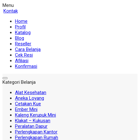
Menu
Kontak
Home
Profil
Katalog
Blog
Reseller
Cara Belanja
Cek Resi
Afiliasi
Konfirmasi
Kategori Belanja
Alat Kesehatan
Aneka Loyang
Cetakan Kue
Ember Mini
Kaleng Kerupuk Mini
Klakat – Kukusan
Peralatan Dapur
Perlengkapan Kantor
Perlengkapan Rumah