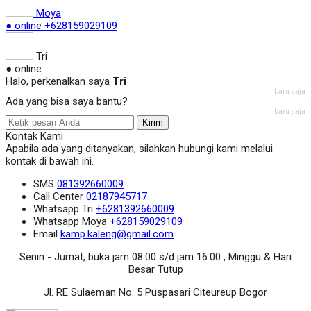
Moya
● online
+628159029109
Tri
● online
Halo, perkenalkan saya
Tri
baru saja
Ada yang bisa saya bantu?
baru saja
Kirim
Kontak Kami
Apabila ada yang ditanyakan, silahkan hubungi kami melalui
kontak di bawah ini.
SMS
081392660009
Call Center
02187945717
Whatsapp
Tri
+6281392660009
Whatsapp
Moya
+628159029109
Email
kamp.kaleng@gmail.com
Senin - Jumat, buka jam 08.00 s/d jam 16.00 , Minggu & Hari
Besar Tutup
Jl. RE Sulaeman No. 5 Puspasari Citeureup Bogor