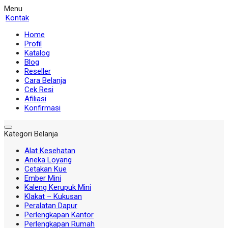
Menu
Kontak
Home
Profil
Katalog
Blog
Reseller
Cara Belanja
Cek Resi
Afiliasi
Konfirmasi
Kategori Belanja
Alat Kesehatan
Aneka Loyang
Cetakan Kue
Ember Mini
Kaleng Kerupuk Mini
Klakat – Kukusan
Peralatan Dapur
Perlengkapan Kantor
Perlengkapan Rumah