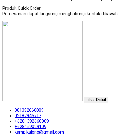
Produk Quick Order
Pemesanan dapat langsung menghubungi kontak dibawah:
Lihat Detail
081392660009
02187945717
+6281392660009
+628159029109
kamp.kaleng@gmail.com