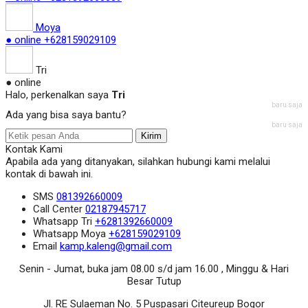
Moya
● online
+628159029109
Tri
● online
Halo, perkenalkan saya
Tri
baru saja
Ada yang bisa saya bantu?
baru saja
Kirim
Kontak Kami
Apabila ada yang ditanyakan, silahkan hubungi kami melalui
kontak di bawah ini.
SMS
081392660009
Call Center
02187945717
Whatsapp
Tri
+6281392660009
Whatsapp
Moya
+628159029109
Email
kamp.kaleng@gmail.com
Senin - Jumat, buka jam 08.00 s/d jam 16.00 , Minggu & Hari
Besar Tutup
Jl. RE Sulaeman No. 5 Puspasari Citeureup Bogor