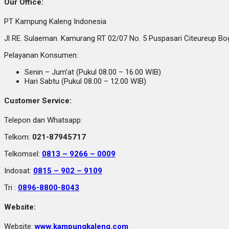
Our Office:
PT Kampung Kaleng Indonesia
Jl RE. Sulaeman. Kamurang RT 02/07 No. 5 Puspasari Citeureup B
Pelayanan Konsumen:
Senin – Jum’at (Pukul 08.00 – 16.00 WIB)
Hari Sabtu (Pukul 08.00 – 12.00 WIB)
Customer Service:
Telepon dan Whatsapp:
Telkom:
021-87945717
Telkomsel:
0813 – 9266 – 0009
Indosat:
0815 – 902 – 9109
Tri :
0896-8800-8043
Website:
Website:
www.kampungkaleng.com