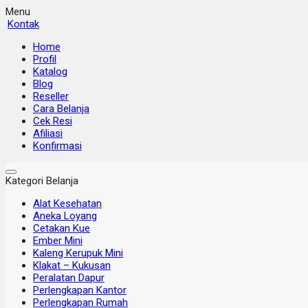
Menu
Kontak
Home
Profil
Katalog
Blog
Reseller
Cara Belanja
Cek Resi
Afiliasi
Konfirmasi
Kategori Belanja
Alat Kesehatan
Aneka Loyang
Cetakan Kue
Ember Mini
Kaleng Kerupuk Mini
Klakat – Kukusan
Peralatan Dapur
Perlengkapan Kantor
Perlengkapan Rumah