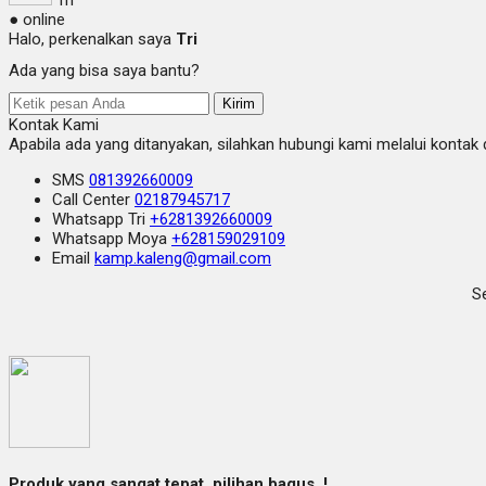
● online
Halo, perkenalkan saya
Tri
Ada yang bisa saya bantu?
Kirim
Kontak Kami
Apabila ada yang ditanyakan, silahkan hubungi kami melalui kontak d
SMS
081392660009
Call Center
02187945717
Whatsapp
Tri
+6281392660009
Whatsapp
Moya
+628159029109
Email
kamp.kaleng@gmail.com
Se
Produk yang sangat tepat, pilihan bagus..!