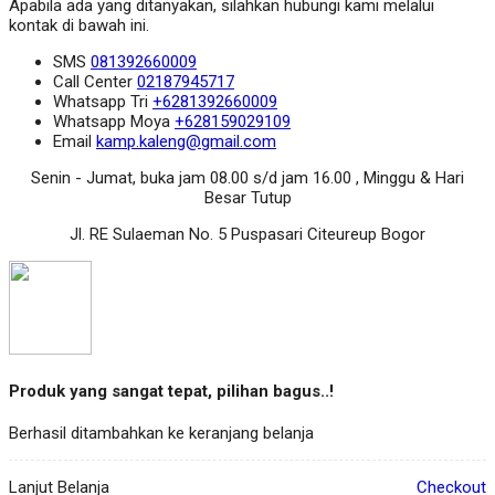
Apabila ada yang ditanyakan, silahkan hubungi kami melalui
kontak di bawah ini.
SMS
081392660009
Call Center
02187945717
Whatsapp
Tri
+6281392660009
Whatsapp
Moya
+628159029109
Email
kamp.kaleng@gmail.com
Senin - Jumat, buka jam 08.00 s/d jam 16.00 , Minggu & Hari
Besar Tutup
Jl. RE Sulaeman No. 5 Puspasari Citeureup Bogor
Produk yang sangat tepat, pilihan bagus..!
Berhasil ditambahkan ke keranjang belanja
Lanjut Belanja
Checkout