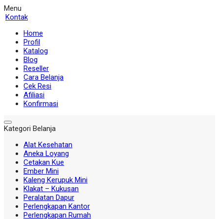
Menu
Kontak
Home
Profil
Katalog
Blog
Reseller
Cara Belanja
Cek Resi
Afiliasi
Konfirmasi
Kategori Belanja
Alat Kesehatan
Aneka Loyang
Cetakan Kue
Ember Mini
Kaleng Kerupuk Mini
Klakat – Kukusan
Peralatan Dapur
Perlengkapan Kantor
Perlengkapan Rumah