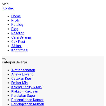
Menu
Kontak
Home
Profil
Katalog
Blog
Reseller
Cara Belanja
Cek Resi
Afiliasi
Konfirmasi
Kategori Belanja
Alat Kesehatan
Aneka Loyang
Cetakan Kue
Ember Mini
Kaleng Kerupuk Mini
Klakat – Kukusan
Peralatan Dapur
Perlengkapan Kantor
Perlengkapan Rumah