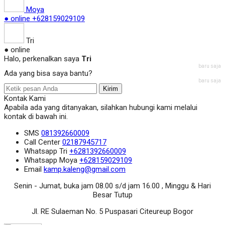
Moya
● online
+628159029109
Tri
● online
Halo, perkenalkan saya
Tri
baru saja
Ada yang bisa saya bantu?
baru saja
Kirim
Kontak Kami
Apabila ada yang ditanyakan, silahkan hubungi kami melalui
kontak di bawah ini.
SMS
081392660009
Call Center
02187945717
Whatsapp
Tri
+6281392660009
Whatsapp
Moya
+628159029109
Email
kamp.kaleng@gmail.com
Senin - Jumat, buka jam 08.00 s/d jam 16.00 , Minggu & Hari
Besar Tutup
Jl. RE Sulaeman No. 5 Puspasari Citeureup Bogor