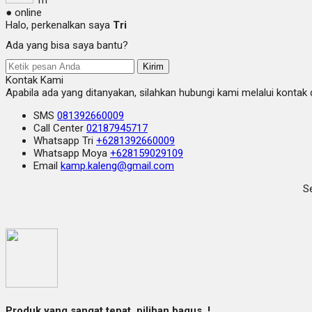
● online
Halo, perkenalkan saya
Tri
Ada yang bisa saya bantu?
Kirim
Kontak Kami
Apabila ada yang ditanyakan, silahkan hubungi kami melalui kontak d
SMS
081392660009
Call Center
02187945717
Whatsapp
Tri
+6281392660009
Whatsapp
Moya
+628159029109
Email
kamp.kaleng@gmail.com
Se
Produk yang sangat tepat, pilihan bagus..!