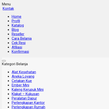
Menu
Kontak
Home
Profil
Katalog
Blog
Reseller
Cara Belanja
Cek Resi
Afiliasi
Konfirmasi
Kategori Belanja
Alat Kesehatan
Aneka Loyang
Cetakan Kue
Ember Mini
Kaleng Kerupuk Mini
Klakat – Kukusan
Peralatan Dapur
Perlengkapan Kantor
Perlengkapan Rumah