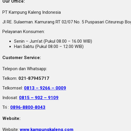
Our Office:
PT Kampung Kaleng Indonesia
Jl RE. Sulaeman. Kamurang RT 02/07 No. 5 Puspasari Citeureup B
Pelayanan Konsumen:
Senin – Jum’at (Pukul 08.00 – 16.00 WIB)
Hari Sabtu (Pukul 08.00 – 12.00 WIB)
Customer Service:
Telepon dan Whatsapp:
Telkom:
021-87945717
Telkomsel:
0813 – 9266 – 0009
Indosat:
0815 – 902 – 9109
Tri :
0896-8800-8043
Website:
Website:
www.kampungkaleng.com