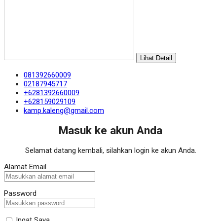
Lihat Detail
081392660009
02187945717
+6281392660009
+628159029109
kamp.kaleng@gmail.com
Masuk ke akun Anda
Selamat datang kembali, silahkan login ke akun Anda.
Alamat Email
Password
Ingat Saya