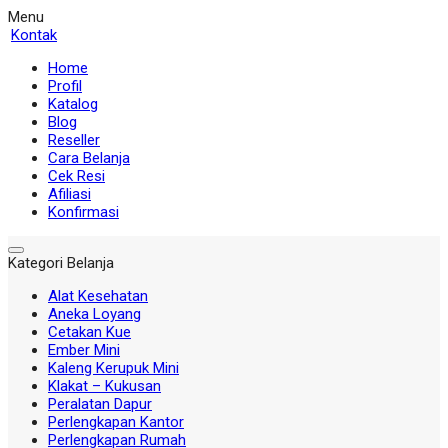
Menu
Kontak
Home
Profil
Katalog
Blog
Reseller
Cara Belanja
Cek Resi
Afiliasi
Konfirmasi
Kategori Belanja
Alat Kesehatan
Aneka Loyang
Cetakan Kue
Ember Mini
Kaleng Kerupuk Mini
Klakat – Kukusan
Peralatan Dapur
Perlengkapan Kantor
Perlengkapan Rumah