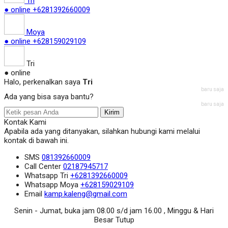
Tri
● online
+6281392660009
Moya
● online
+628159029109
Tri
● online
Halo, perkenalkan saya
Tri
baru saja
Ada yang bisa saya bantu?
baru saja
Kirim
Kontak Kami
Apabila ada yang ditanyakan, silahkan hubungi kami melalui
kontak di bawah ini.
SMS
081392660009
Call Center
02187945717
Whatsapp
Tri
+6281392660009
Whatsapp
Moya
+628159029109
Email
kamp.kaleng@gmail.com
Senin - Jumat, buka jam 08.00 s/d jam 16.00 , Minggu & Hari
Besar Tutup