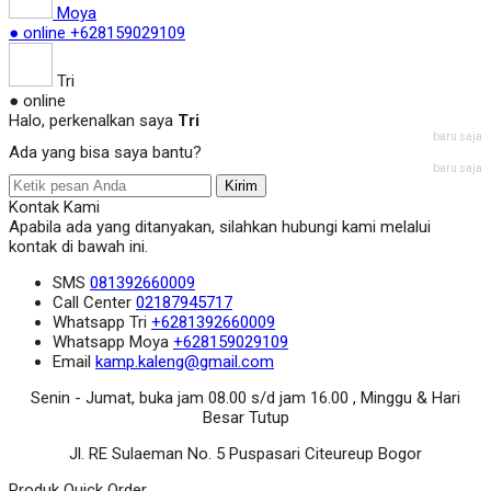
Moya
● online
+628159029109
Tri
● online
Halo, perkenalkan saya
Tri
baru saja
Ada yang bisa saya bantu?
baru saja
Kirim
Kontak Kami
Apabila ada yang ditanyakan, silahkan hubungi kami melalui
kontak di bawah ini.
SMS
081392660009
Call Center
02187945717
Whatsapp
Tri
+6281392660009
Whatsapp
Moya
+628159029109
Email
kamp.kaleng@gmail.com
Senin - Jumat, buka jam 08.00 s/d jam 16.00 , Minggu & Hari
Besar Tutup
Jl. RE Sulaeman No. 5 Puspasari Citeureup Bogor
Produk Quick Order