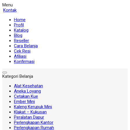
Menu
Kontak
Home
Profil
Katalog
Blog
Reseller
Cara Belanja
Cek Resi
Afiliasi
Konfirmasi
Kategori Belanja
Alat Kesehatan
Aneka Loyang
Cetakan Kue
Ember Mini
Kaleng Kerupuk Mini
Klakat – Kukusan
Peralatan Dapur
Perlengkapan Kantor
Perlengkapan Rumah