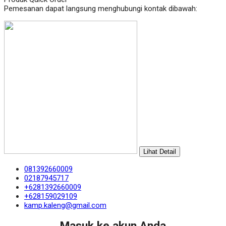
Pemesanan dapat langsung menghubungi kontak dibawah:
Lihat Detail
081392660009
02187945717
+6281392660009
+628159029109
kamp.kaleng@gmail.com
Masuk ke akun Anda