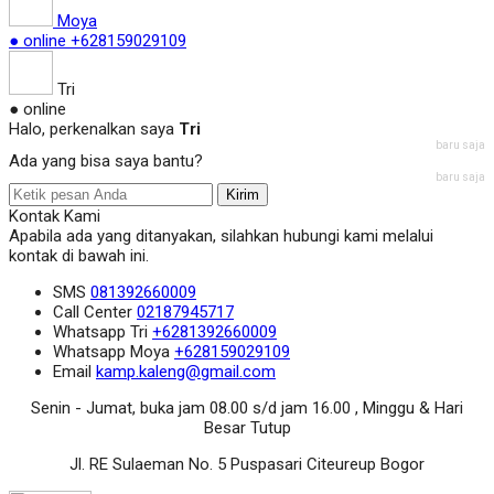
Moya
● online
+628159029109
Tri
● online
Halo, perkenalkan saya
Tri
baru saja
Ada yang bisa saya bantu?
baru saja
Kirim
Kontak Kami
Apabila ada yang ditanyakan, silahkan hubungi kami melalui
kontak di bawah ini.
SMS
081392660009
Call Center
02187945717
Whatsapp
Tri
+6281392660009
Whatsapp
Moya
+628159029109
Email
kamp.kaleng@gmail.com
Senin - Jumat, buka jam 08.00 s/d jam 16.00 , Minggu & Hari
Besar Tutup
Jl. RE Sulaeman No. 5 Puspasari Citeureup Bogor