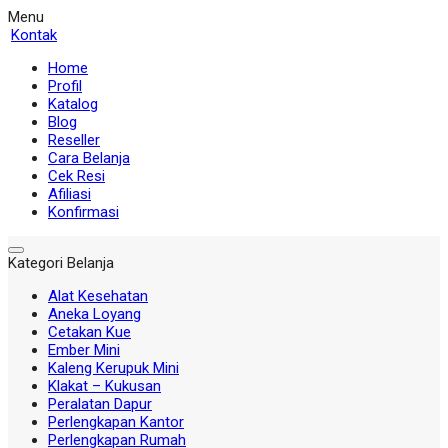
Menu
Kontak
Home
Profil
Katalog
Blog
Reseller
Cara Belanja
Cek Resi
Afiliasi
Konfirmasi
Kategori Belanja
Alat Kesehatan
Aneka Loyang
Cetakan Kue
Ember Mini
Kaleng Kerupuk Mini
Klakat – Kukusan
Peralatan Dapur
Perlengkapan Kantor
Perlengkapan Rumah