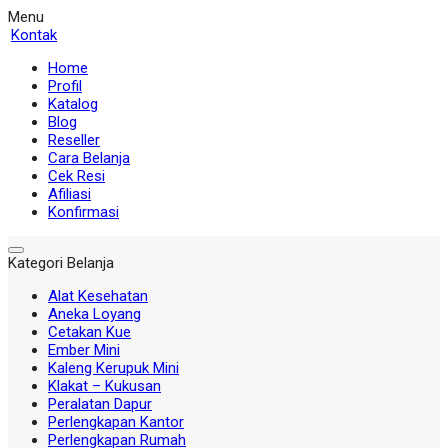
Menu
Kontak
Home
Profil
Katalog
Blog
Reseller
Cara Belanja
Cek Resi
Afiliasi
Konfirmasi
Kategori Belanja
Alat Kesehatan
Aneka Loyang
Cetakan Kue
Ember Mini
Kaleng Kerupuk Mini
Klakat – Kukusan
Peralatan Dapur
Perlengkapan Kantor
Perlengkapan Rumah