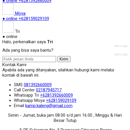
● online
+6281392660009
Moya
● online
+628159029109
Tri
● online
Halo, perkenalkan saya
Tri
baru saja
Ada yang bisa saya bantu?
baru saja
Kirim
Kontak Kami
Apabila ada yang ditanyakan, silahkan hubungi kami melalui
kontak di bawah ini.
SMS
081392660009
Call Center
02187945717
Whatsapp
Tri
+6281392660009
Whatsapp
Moya
+628159029109
Email
kamp.kaleng@gmail.com
Senin - Jumat, buka jam 08.00 s/d jam 16.00 , Minggu & Hari
Besar Tutup
Jl. RE Sulaeman No. 5 Puspasari Citeureup Bogor