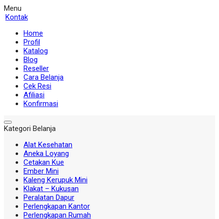
Menu
Kontak
Home
Profil
Katalog
Blog
Reseller
Cara Belanja
Cek Resi
Afiliasi
Konfirmasi
Kategori Belanja
Alat Kesehatan
Aneka Loyang
Cetakan Kue
Ember Mini
Kaleng Kerupuk Mini
Klakat – Kukusan
Peralatan Dapur
Perlengkapan Kantor
Perlengkapan Rumah