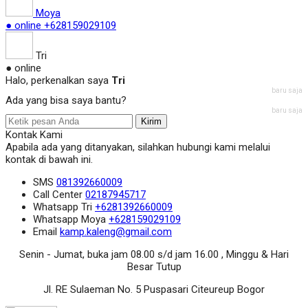
Moya
● online
+628159029109
Tri
● online
Halo, perkenalkan saya
Tri
baru saja
Ada yang bisa saya bantu?
baru saja
Kirim
Kontak Kami
Apabila ada yang ditanyakan, silahkan hubungi kami melalui
kontak di bawah ini.
SMS
081392660009
Call Center
02187945717
Whatsapp
Tri
+6281392660009
Whatsapp
Moya
+628159029109
Email
kamp.kaleng@gmail.com
Senin - Jumat, buka jam 08.00 s/d jam 16.00 , Minggu & Hari
Besar Tutup
Jl. RE Sulaeman No. 5 Puspasari Citeureup Bogor