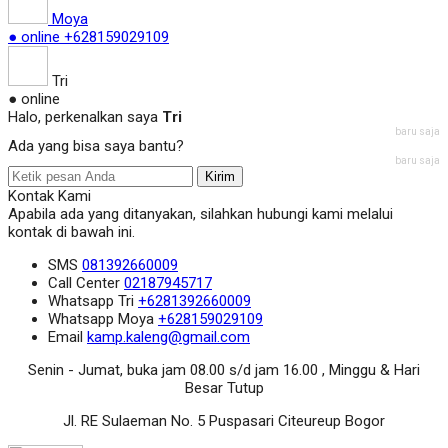
Moya
● online
+628159029109
Tri
● online
Halo, perkenalkan saya
Tri
baru saja
Ada yang bisa saya bantu?
baru saja
Kirim
Kontak Kami
Apabila ada yang ditanyakan, silahkan hubungi kami melalui
kontak di bawah ini.
SMS
081392660009
Call Center
02187945717
Whatsapp
Tri
+6281392660009
Whatsapp
Moya
+628159029109
Email
kamp.kaleng@gmail.com
Senin - Jumat, buka jam 08.00 s/d jam 16.00 , Minggu & Hari
Besar Tutup
Jl. RE Sulaeman No. 5 Puspasari Citeureup Bogor