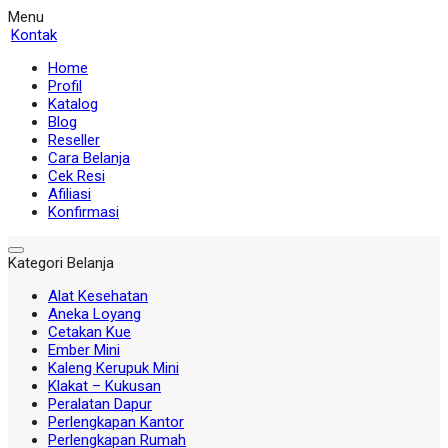
Menu
Kontak
Home
Profil
Katalog
Blog
Reseller
Cara Belanja
Cek Resi
Afiliasi
Konfirmasi
Kategori Belanja
Alat Kesehatan
Aneka Loyang
Cetakan Kue
Ember Mini
Kaleng Kerupuk Mini
Klakat – Kukusan
Peralatan Dapur
Perlengkapan Kantor
Perlengkapan Rumah