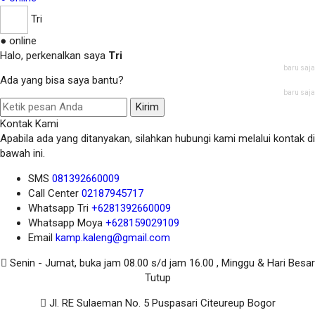
Tri
● online
Halo, perkenalkan saya
Tri
baru saja
Ada yang bisa saya bantu?
baru saja
Kirim
Kontak Kami
Apabila ada yang ditanyakan, silahkan hubungi kami melalui kontak di
bawah ini.
SMS
081392660009
Call Center
02187945717
Whatsapp
Tri
+6281392660009
Whatsapp
Moya
+628159029109
Email
kamp.kaleng@gmail.com
Senin - Jumat, buka jam 08.00 s/d jam 16.00 , Minggu & Hari Besar
Tutup
Jl. RE Sulaeman No. 5 Puspasari Citeureup Bogor